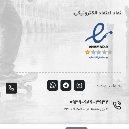
نماد اعتماد الکترونیکی
به ما بپیوندید . . .
پشت
تلف
0939-989-3932
۷ روز هفته، از ساعت ۹ تا ۲۳
© تمامی حقوق این وبسایت متعلق به فروشگاه اینترنتی دیزایر می‌باشد.