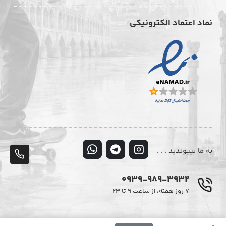
نماد اعتماد الکترونیکی
به ما بپیوندید . . .
پشت
تلف
0939-989-3932
۷ روز هفته، از ساعت ۹ تا ۲۳
© تمامی حقوق این وبسایت متعلق به فروشگاه اینترنتی دیزایر می‌باشد.