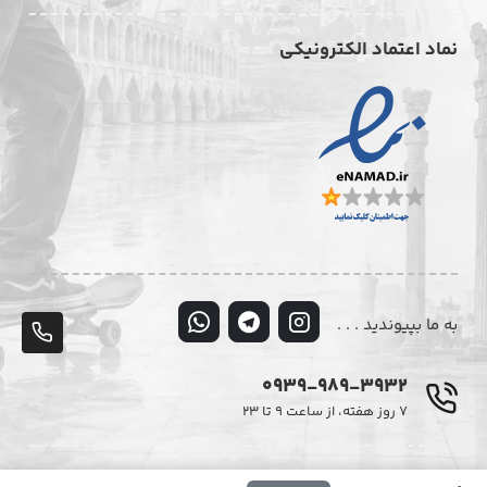
نماد اعتماد الکترونیکی
به ما بپیوندید . . .
پشت
تلف
0939-989-3932
۷ روز هفته، از ساعت ۹ تا ۲۳
© تمامی حقوق این وبسایت متعلق به فروشگاه اینترنتی دیزایر می‌باشد.