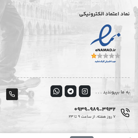
نماد اعتماد الکترونیکی
به ما بپیوندید . . .
پشت
تلف
0939-989-3932
۷ روز هفته، از ساعت ۹ تا ۲۳
© تمامی حقوق این وبسایت متعلق به فروشگاه اینترنتی دیزایر می‌باشد.