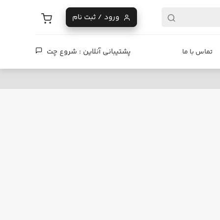
ورود / ثبت نام
پشتیبانی آنلاین :
شروع چت
تماس با ما
فروشگاه دیزایر
تفاوت چرخ اسکیت street و park