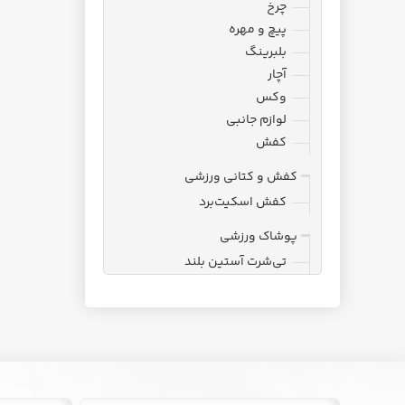
چرخ
پیچ و مهره
بلبرینگ
آچار
وکس
لوازم جانبی
کفش
کفش و کتانی ورزشی
کفش اسکیت‌برد
پوشاک ورزشی
تی‌شرت آستین بلند